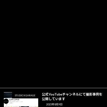
クリショア様にスタジオインタビュー記
STUDIO X GARAGE
事を掲載いただきました
2026年5月30日
「広報会議サミット」(9/5開催) B2枠に
VISION SONG
登壇！“共感”を“共鳴”へ深めるプロセス
を解説
2025年9月8日
STUDIO X GARAGE公式LINEからご予
STUDIO X GARAGE
約が簡単にできるようになりました！
2025年8月9日
公式YouTubeチャンネルにて撮影事例を
STUDIO X GARAGE
公開しています
2025年8月9日